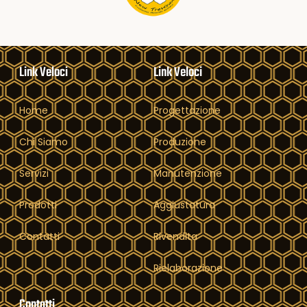
Link Veloci
Link Veloci
Home
Progettazione
Chi Siamo
Produzione
Servizi
Manutenzione
Prodotti
Aggiustatura
Contatti
Rivendita
Rielaborazione
Contatti