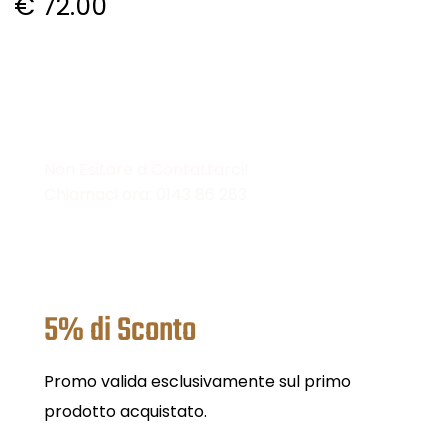
€ 72.00
Hai Bisogno di Informazioni?
Non Esitare a Contattarci!
Chiamaci ora: 0143 86 283
5% di Sconto
Promo valida esclusivamente sul primo
prodotto acquistato.