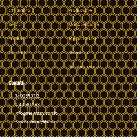
Chi Siamo
Produzione
Servizi
Manutenzione
Prodotti
Aggiustatura
Contatti
Rivendita
Rielaborazione
Contatti
3492653312
0143 86 283
info@newtrevisan.it
newtrevisan@libero.it